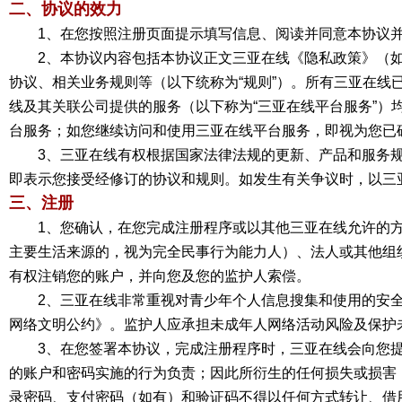
二、协议的效力
1、在您按照注册页面提示填写信息、阅读并同意本协议
2、本协议内容包括本协议正文三亚在线《隐私政策》（
协议、相关业务规则等（以下统称为“规则”）。所有三亚在
线及其关联公司提供的服务（以下称为“三亚在线平台服务”
台服务；如您继续访问和使用三亚在线平台服务，即视为您已
3、三亚在线有权根据国家法律法规的更新、产品和服务
即表示您接受经修订的协议和规则。如发生有关争议时，以三
三、注册
1、您确认，在您完成注册程序或以其他三亚在线允许的
主要生活来源的，视为完全民事行为能力人）、法人或其他组
有权注销您的账户，并向您及您的监护人索偿。
2、三亚在线非常重视对青少年个人信息搜集和使用的安
网络文明公约》。监护人应承担未成年人网络活动风险及保护
3、在您签署本协议，完成注册程序时，三亚在线会向您
的账户和密码实施的行为负责；因此所衍生的任何损失或损害
录密码、支付密码（如有）和验证码不得以任何方式转让、借