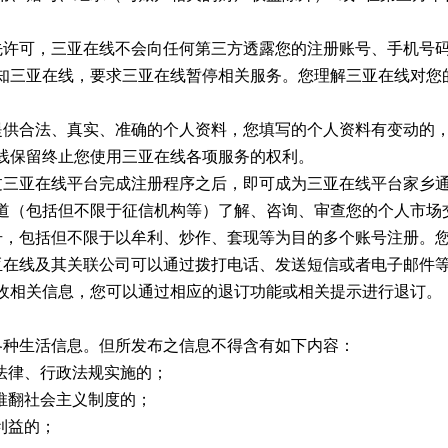
先许可，三亚在线不会向任何第三方透露您的注册账号、手机号
知三亚在线，要求三亚在线暂停相关服务。您理解三亚在线对您
提供合法、真实、准确的个人资料，您填写的个人资料有变动的
线保留终止您使用三亚在线各项服务的权利。
过三亚在线平台完成注册程序之后，即可成为三亚在线平台家乡
道（包括但不限于征信机构等）了解、咨询、审查您的个人市场
号，包括但不限于以牟利、炒作、套现等为目的多个账号注册。
亚在线及其关联公司可以通过拨打电话、发送短信或者电子邮件
收相关信息，您可以通过相应的退订功能或相关提示进行退订。
各种生活信息。但所发布之信息不得含有如下内容：
法律、行政法规实施的；
推翻社会主义制度的；
利益的；