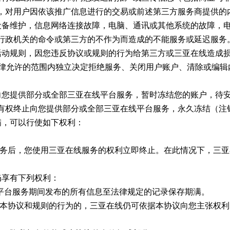
，对用户因依该推广信息进行的交易或前述第三方服务商提供的
设备维护，信息网络连接故障，电脑、通讯或其他系统的故障，
行政机关的命令或第三方的不作为而造成的不能服务或延迟服务
活动规则，因您违反协议或规则的行为给第三方或三亚在线造成
法律允许的范围内独立决定拒绝服务、关闭用户账户、清除或编辑
向您提供部分或全部三亚在线平台服务，暂时冻结您的账户，待
有权终止向您提供部分或全部三亚在线平台服务，永久冻结（注
满，可以行使如下权利：
务后，您使用三亚在线服务的权利立即终止。在此情况下，三亚
仍享有下列权利：
线平台服务期间发布的所有信息至法律规定的记录保存期满。
本协议和规则的行为的，三亚在线仍可依据本协议向您主张权利