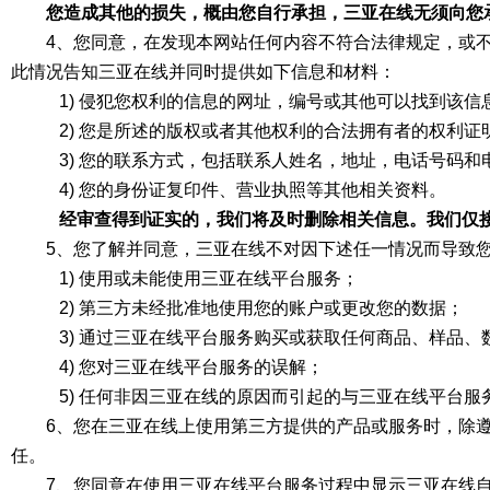
您造成其他的损失，概由您自行承担，三亚在线无须向您
4、您同意，在发现本网站任何内容不符合法律规定，或
此情况告知三亚在线并同时提供如下信息和材料：
1) 侵犯您权利的信息的网址，编号或其他可以找到该信
2) 您是所述的版权或者其他权利的合法拥有者的权利证
3) 您的联系方式，包括联系人姓名，地址，电话号码和
4) 您的身份证复印件、营业执照等其他相关资料。
经审查得到证实的，我们将及时删除相关信息。我们仅
5、您了解并同意，三亚在线不对因下述任一情况而导致
1) 使用或未能使用三亚在线平台服务；
2) 第三方未经批准地使用您的账户或更改您的数据；
3) 通过三亚在线平台服务购买或获取任何商品、样品
4) 您对三亚在线平台服务的误解；
5) 任何非因三亚在线的原因而引起的与三亚在线平台服
6、您在三亚在线上使用第三方提供的产品或服务时，除
任。
7、您同意在使用三亚在线平台服务过程中显示三亚在线