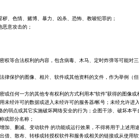
、淫秽、色情、赌博、暴力、凶杀、恐怖、教唆犯罪的；
他恶意攻击的；
：
密权等合法权利的内容，包含病毒、木马、定时炸弹等可能对三
法律保护的图像、相片、软件或其他资料的文件，作为举例（但
密或任何一方的其他专有权利的方式利用本“软件”获得的图像或
用未经许可的数据或进入未经许可的服务器/帐号；未经允许进
络的弱点或其它实施破坏网络安全的行为；企图干涉、破坏本平
名称或部分名称；
增加、删减、变动软件 的功能或运行效果，不得将用于上述用
出借、散布、转移或转授权软件和服务或相关的链接或从使用软