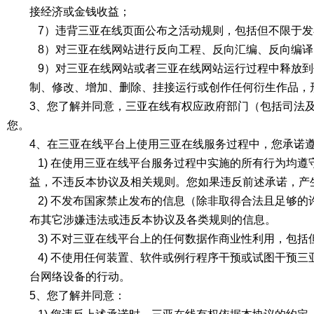
接经济或金钱收益；
7）违背三亚在线页面公布之活动规则，包括但不限于发
8）对三亚在线网站进行反向工程、反向汇编、反向编译
9）对三亚在线网站或者三亚在线网站运行过程中释放到
制、修改、增加、删除、挂接运行或创作任何衍生作品，
3、您了解并同意，三亚在线有权应政府部门（包括司法
您。
4、在三亚在线平台上使用三亚在线服务过程中，您承诺
1) 在使用三亚在线平台服务过程中实施的所有行为均
益，不违反本协议及相关规则。您如果违反前述承诺，产
2) 不发布国家禁止发布的信息（除非取得合法且足够
布其它涉嫌违法或违反本协议及各类规则的信息。
3) 不对三亚在线平台上的任何数据作商业性利用，包
4) 不使用任何装置、软件或例行程序干预或试图干预
台网络设备的行动。
5、您了解并同意：