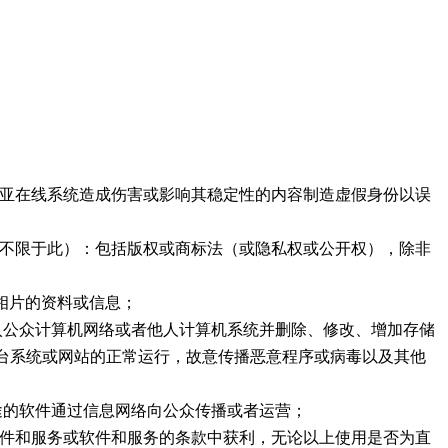
亚在线系统造成伤害或影响其稳定性的内容制造虚假身份以误
不限于此）：包括版权或商标法（或隐私权或公开权），除非
相片的资料或信息；
入公众计算机网络或者他人计算机系统并删除、修改、增加存储
台系统或网站的正常运行，故意传播恶意程序或病毒以及其他
途的软件通过信息网络向公众传播或者运营；
件和服务或软件和服务的条款中获利，无论以上使用是否为直