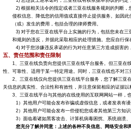
1) 您违反上述承诺时，三亚在线有权依据本协议的约
2) 根据相关法令的指定或者三亚在线服务规则的判断
侵权信息、降低您的信用值或直接停止提供服务。如因此
（或）发生的费用，包括合理的律师费用。
3) 对于您在三亚在线平台上实施的行为，包括您未在
和规则的违反，并据此采取相应的处理措施。您应自行保
4) 对于您涉嫌违反承诺的行为对任意第三方造成损害
五、责任范围和责任限制
1、三亚在线负责向您提供三亚在线平台服务。但三亚在
性、可靠性、适用于某一特定用途。同时，三亚在线也不对三
2、三亚在线仅向您提供三亚在线平台服务，您了解三亚
关信息的真实性、合法性和有效性，并注意保留相应的证据以
3、三亚在线平台与其他的在线使用的互联网网站一样，
1）其他用户可能会发布诈骗或虚假信息，或者发表有谩
2）其他用户可能会发布一些侵犯您或者其他第三方知识
3）面临着诸如黑客攻击、计算机病毒困扰、系统崩溃、
您充分了解并同意：上述的各种不良信息、网络安全和