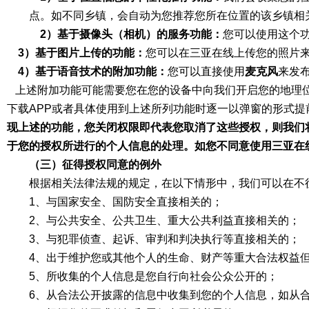
点。如不同乡镇，会自动为您推荐您所在位置的该乡镇相
2）基于摄像头（相机）的服务功能：
您可以使用这个
3）基于图片上传的功能：
您可以在三亚在线上传您的照片
4）基于语音技术的附加功能：
您可以直接使用
麦克风
来发
上述附加功能可能需要您在您的设备中向我们开启您的地理位
下载APP或者具体使用到上述所列功能时逐一以弹窗的形式
现上述的功能，您关闭权限即代表您取消了这些授权，则我们
于您的授权所进行的个人信息的处理。如您不同意使用三亚在线的
（三）征得授权同意的例外
根据相关法律法规的规定，在以下情形中，我们可以在不
1、与国家安全、国防安全直接相关的；
2、与公共安全、公共卫生、重大公共利益直接相关的；
3、与犯罪侦查、起诉、审判和判决执行等直接相关的；
4、出于维护您或其他个人的生命、财产等重大合法权益
5、所收集的个人信息是您自行向社会公众公开的；
6、从合法公开披露的信息中收集到您的个人信息，如从