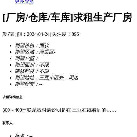
更多导航
[厂房/仓库/车库]
求租生产厂房
发布时间：2024-04-24
|
关注度：896
期望价格：
面议
期望区域：
海棠区-
期望户型：
期望面积：
不限
装修程度：
不限
期望地址：
三亚市区外，周边
期望配套：
--
求租详情信息
300～400㎡联系我时请说明是在 三亚在线看到的……
联系人
姓名：
--